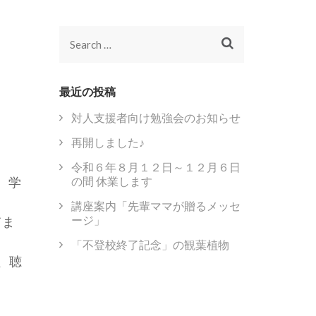
Search
for:
最近の投稿
対人支援者向け勉強会のお知らせ
再開しました♪
令和６年８月１２日～１２月６日
、学
の間 休業します
講座案内「先輩ママが贈るメッセ
ージ」
てま
「不登校終了記念」の観葉植物
、聴