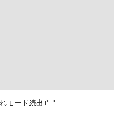
ード続出 (*_*;