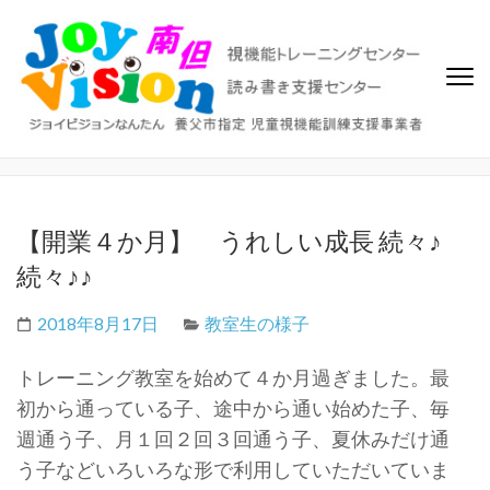
ジョイビジョン南但（なんた
ビジョントレーニング、視覚機能トレーニングセンター、読み書き
支援センター
ん）
【開業４か月】 うれしい成長 続々♪
続々♪♪
2018年8月17日
教室生の様子
トレーニング教室を始めて４か月過ぎました。最
初から通っている子、途中から通い始めた子、毎
週通う子、月１回２回３回通う子、夏休みだけ通
う子などいろいろな形で利用していただいていま