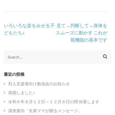
Post
いろいろな姿をみせる子
見て→判断して→身体を
Navigation
どもたち♪
スムーズに動かす これが
視機能の基本です
Search
for:
最近の投稿
対人支援者向け勉強会のお知らせ
再開しました♪
令和６年８月１２日～１２月６日の間 休業します
講座案内「先輩ママが贈るメッセージ」