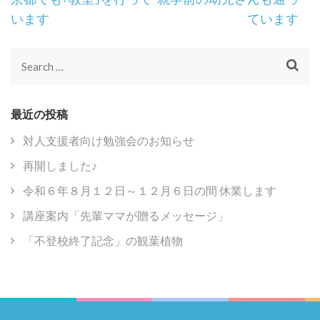
Navigation
います
ています
Search
for:
最近の投稿
対人支援者向け勉強会のお知らせ
再開しました♪
令和６年８月１２日～１２月６日の間 休業します
講座案内「先輩ママが贈るメッセージ」
「不登校終了記念」の観葉植物