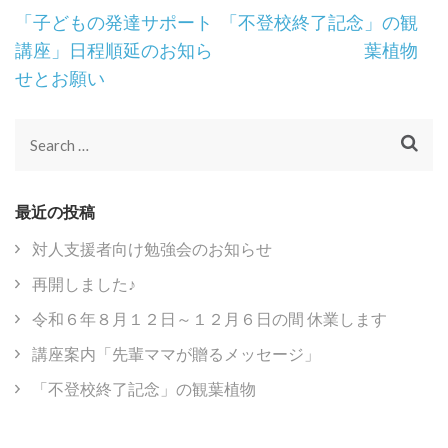
Post
「子どもの発達サポート
「不登校終了記念」の観
Navigation
講座」日程順延のお知ら
葉植物
せとお願い
Search
for:
最近の投稿
対人支援者向け勉強会のお知らせ
再開しました♪
令和６年８月１２日～１２月６日の間 休業します
講座案内「先輩ママが贈るメッセージ」
「不登校終了記念」の観葉植物