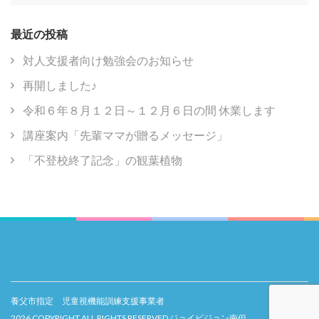
for:
最近の投稿
対人支援者向け勉強会のお知らせ
再開しました♪
令和６年８月１２日～１２月６日の間 休業します
講座案内「先輩ママが贈るメッセージ」
「不登校終了記念」の観葉植物
養父市指定 児童視機能訓練支援事業者
2026 COPYRIGHT ALL RIGHTS RESERVED ジョイビジョン南但