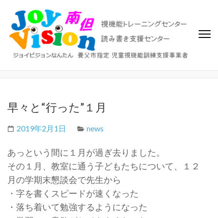
ジョイビジョン南但（なんた
ビジョントレーニング、視覚機能トレーニングセンター、読み書き
支援センター
ん）
早々と“行った”１月
2019年2月1日
news
あっという間に１月が過ぎ去りました。
その１月、教室に通う子どもたちについて、１２
月の学期末懇談会で先生から
・字を書くスピードが速くなった
・落ち着いて勉強するようになった