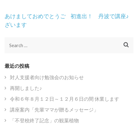
Post
あけましておめでとうご
初進出！ 丹波で講座♪
Navigation
ざいます
Search
for:
最近の投稿
対人支援者向け勉強会のお知らせ
再開しました♪
令和６年８月１２日～１２月６日の間 休業します
講座案内「先輩ママが贈るメッセージ」
「不登校終了記念」の観葉植物