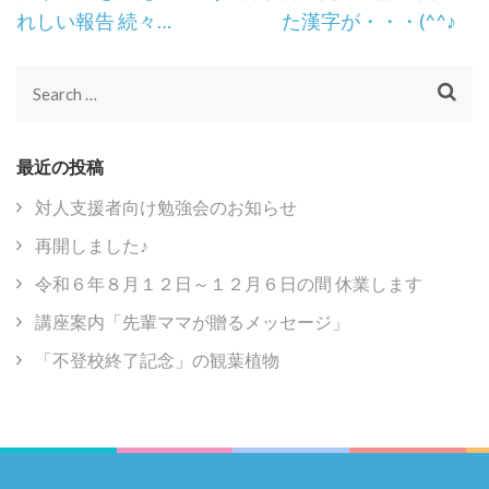
Navigation
れしい報告 続々…
た漢字が・・・(^^♪
Search
for:
最近の投稿
対人支援者向け勉強会のお知らせ
再開しました♪
令和６年８月１２日～１２月６日の間 休業します
講座案内「先輩ママが贈るメッセージ」
「不登校終了記念」の観葉植物