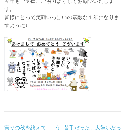
今年もご支援、ご協力よろしくお願いいたしま
す。
皆様にとって笑顔いっぱいの素敵な１年になりま
すように♪
Post
実りの秋を終えて… う
苦手だった、大嫌いだっ